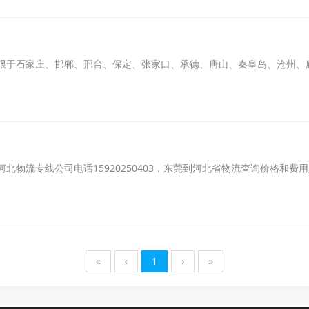
限于石家庄、邯郸、邢台、保定、张家口、承德、唐山、秦皇岛、沧州、
司
物流专线公司电话15920250403，东莞到河北省物流查询价格和费
«
‹
1
›
»