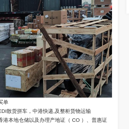
买单
EDI
散货拼车，中港快递
,
及整柜货物运输
香港本地仓储以及办理产地证（
CO
）、普惠证