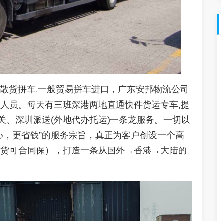
散货拼车
.
一般贸易拼车进口，广东安邦物
流
公司
作人员。每天有三班深港两地直通快件货运专车
,
提
关、深圳派送
(
外地代办托运
)
一条龙服务。一切以
心，更省钱
”
的服务宗旨，真正为客户创设一个高
值货可合同保），打造一条从国外
→
香港
→
大陆的