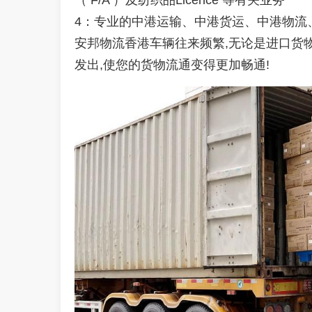
（
F/A
）及纺织品
Licence
等有关业务
4
：专业的中港运输、中港货运、中港物流
安邦物流香港
车辆往来频繁
,
无论是进口货
发出
,
使您的货物流通变得更加畅通
!